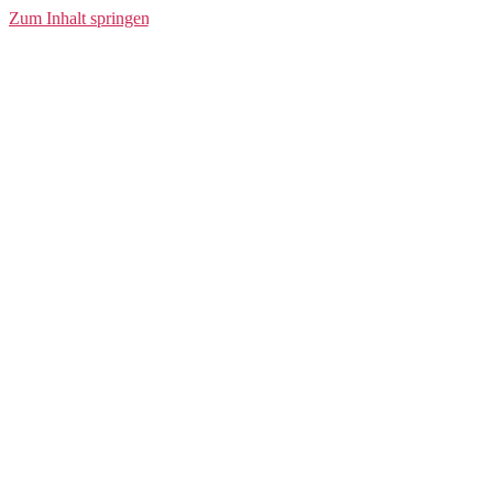
DUOLED
Zum Inhalt springen
STOPTECH
Fahrradbeleuchtung