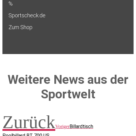
%
Sportscheck.de
Zum Shop
Weitere News aus der
Sportwelt
Zurück
Billardtisch
Voriger
Poolbillard BT 700 US