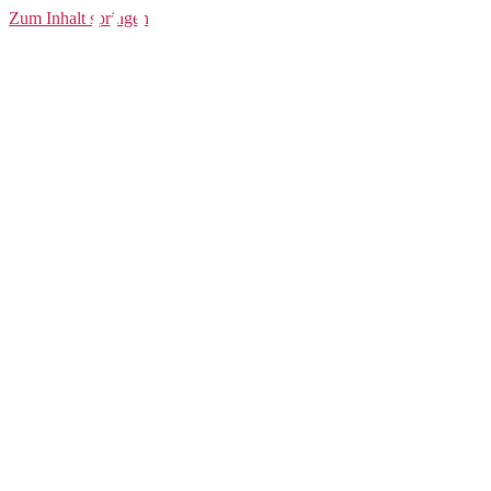
TOURDELUXE
Zum Inhalt springen
SCHWARZ
135/92MM
Lenkergriffe