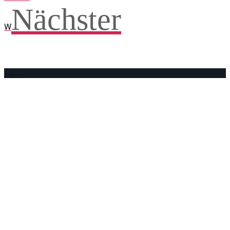
Nächster
W
Facebook
WhatsApp
Twitter
Telegram
Teilen und weitersagen! Danke!
Adresse