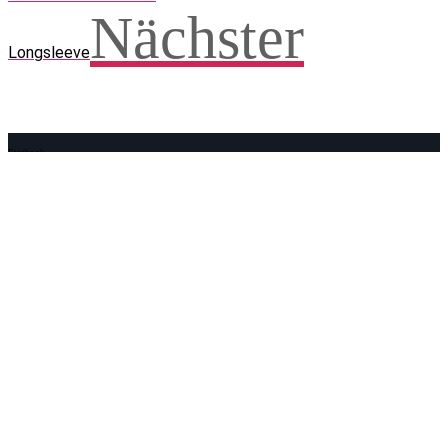
Nächster
Longsleeve
Facebook
WhatsApp
Twitter
Telegram
Teilen und weitersagen! Danke!
Adresse