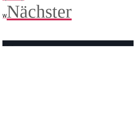
Nächster
W
Facebook
WhatsApp
Twitter
Telegram
Teilen und weitersagen! Danke!
Adresse