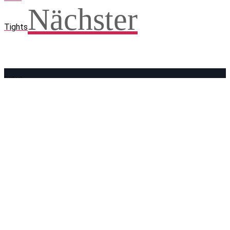
Nächster
Tights
Facebook
WhatsApp
Twitter
Telegram
Teilen und weitersagen! Danke!
Adresse