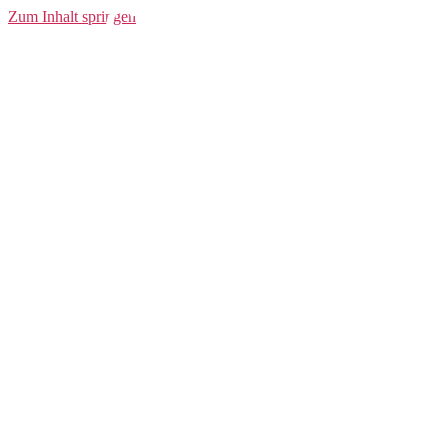
Community
Zum Inhalt springen
Hoodie J