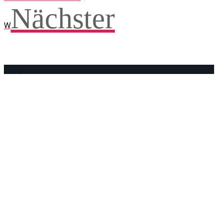
Nächster
W
Facebook
WhatsApp
Twitter
Telegram
Teilen und weitersagen! Danke!
Adresse