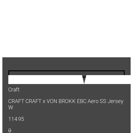
Craft
CRAFT CRAFT x VON BROKK EBC Aero SS Jersey
W
114.95
0