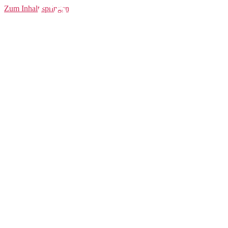
Core Shorts W
Zum Inhalt springen