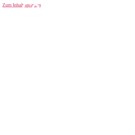
Core Shorts W
Zum Inhalt springen