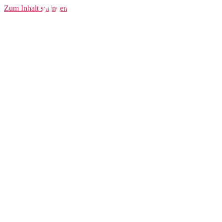
ADV 2 Stretch
Zum Inhalt springen
Shorts W