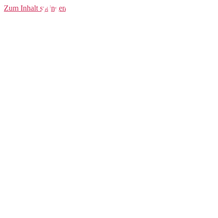
ADV 5 Stretch
Zum Inhalt springen
Shorts