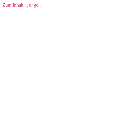
ADV SS Tee W
Zum Inhalt springen