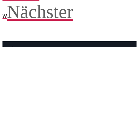
Nächster
W
Facebook
WhatsApp
Twitter
Telegram
Teilen und weitersagen! Danke!
Adresse