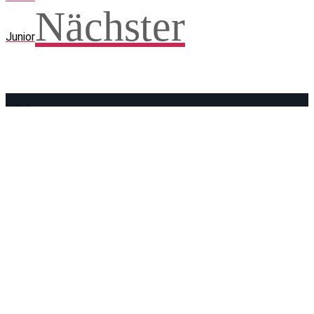
Nächster
Junior
Facebook
WhatsApp
Twitter
Telegram
Teilen und weitersagen! Danke!
Adresse