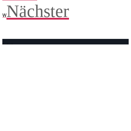
Nächster
W
Facebook
WhatsApp
Twitter
Telegram
Teilen und weitersagen! Danke!
Adresse