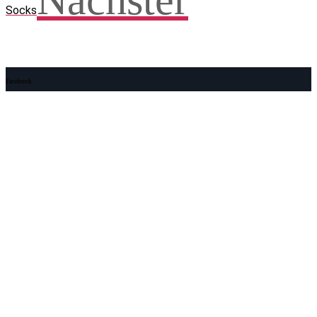
Nächster
Socks
Facebook
WhatsApp
Twitter
Telegram
Teilen und weitersagen! Danke!
Adresse