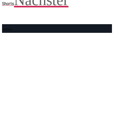
Nächster
Shorts
Facebook
WhatsApp
Twitter
Telegram
Teilen und weitersagen! Danke!
Adresse