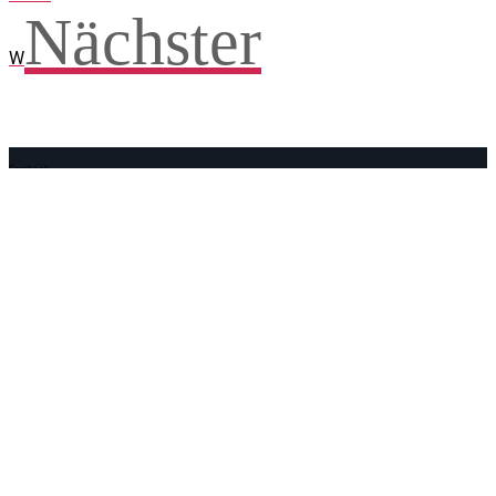
Nächster
W
Facebook
WhatsApp
Twitter
Telegram
Teilen und weitersagen! Danke!
Adresse