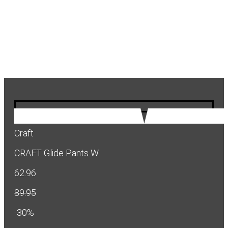
Craft
CRAFT Glide Pants W
62.96
89.95
-30%