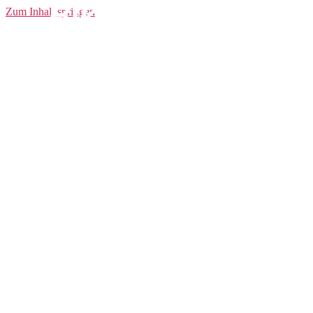
Bike Hipster W
Zum Inhalt springen