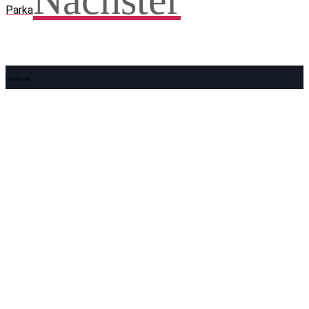
Nächster
Parka
Facebook
WhatsApp
Twitter
Telegram
Teilen und weitersagen! Danke!
Adresse