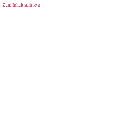
Core Gain
Zum Inhalt springen
Midlayer