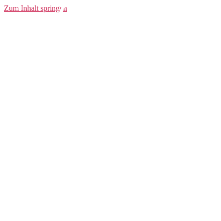
Core Gain
Zum Inhalt springen
Midlayer