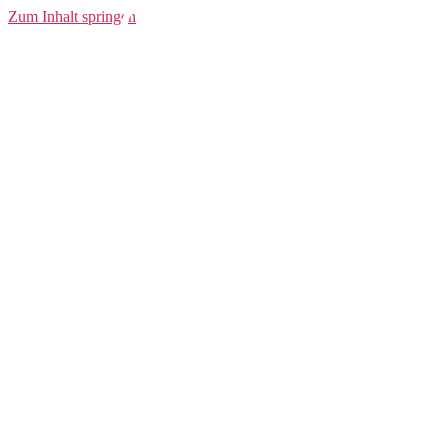
Core Gain
Zum Inhalt springen
Midlayer W