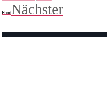
Nächster
Hood
Facebook
WhatsApp
Twitter
Telegram
Teilen und weitersagen! Danke!
Adresse