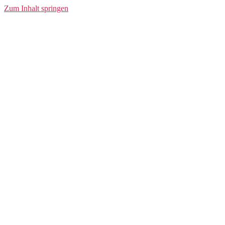
Control
Zum Inhalt springen
Compression
Longsleeve