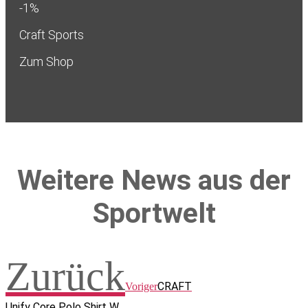
-1%
Craft Sports
Zum Shop
Weitere News aus der
Sportwelt
Zurück
CRAFT
Voriger
Unify Core Polo Shirt W