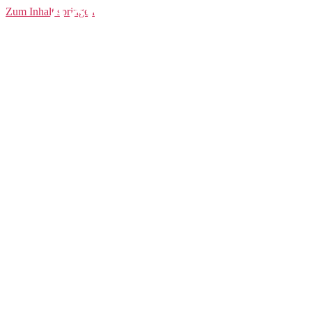
Active Extreme
Zum Inhalt springen
Baselayer CN LS
Junior