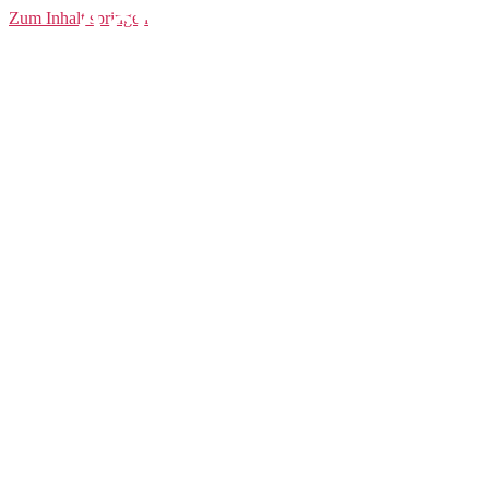
Active Extreme
Zum Inhalt springen
Baselayer CN LS
Men