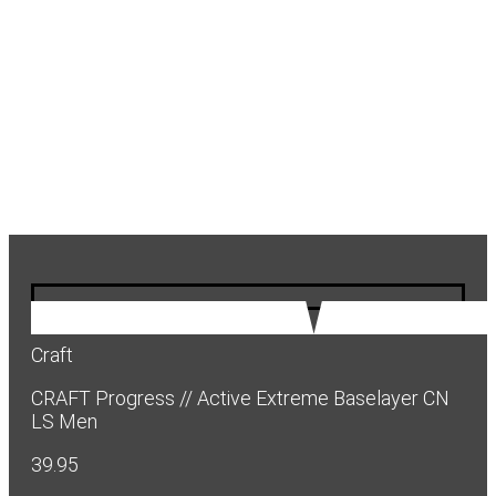
Craft
CRAFT Progress // Active Extreme Baselayer CN
LS Men
39.95