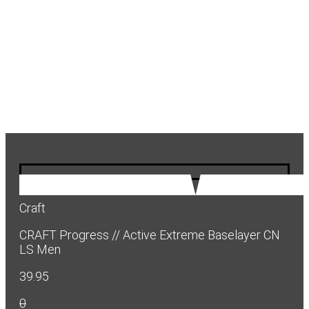
Craft
CRAFT Progress // Active Extreme Baselayer CN
LS Men
39.95
0