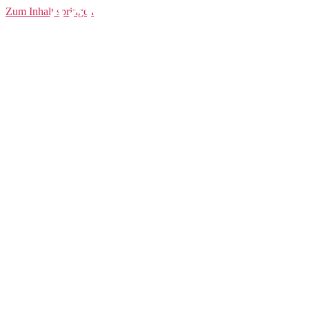
Active Extreme
Zum Inhalt springen
Baselayer CN LS
Men