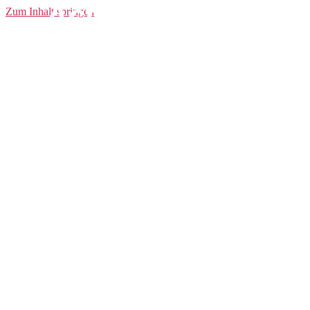
Active Extreme
Zum Inhalt springen
Baselayer CN LS
Men