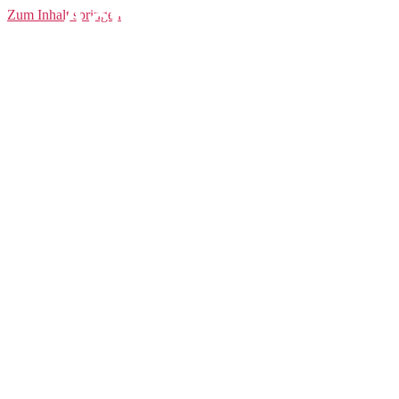
Active Extreme
Zum Inhalt springen
Baselayer CN LS
Women