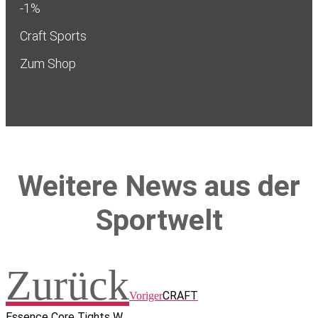
-1%
Craft Sports
Zum Shop
Weitere News aus der
Sportwelt
Zurück
CRAFT
Voriger
Essence Core Tights W