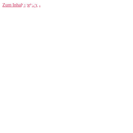
Active Extreme
Zum Inhalt springen
Baselayer Pants
Men