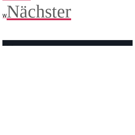
Nächster
W
Facebook
WhatsApp
Twitter
Telegram
Teilen und weitersagen! Danke!
Adresse