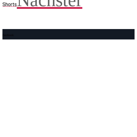
Nächster
Shorts
Facebook
WhatsApp
Twitter
Telegram
Teilen und weitersagen! Danke!
Adresse