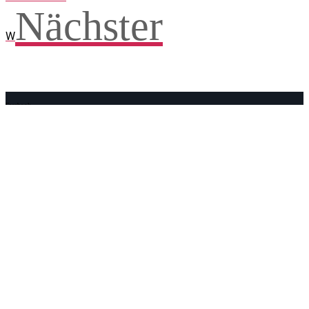
Nächster
W
Facebook
WhatsApp
Twitter
Telegram
Teilen und weitersagen! Danke!
Adresse