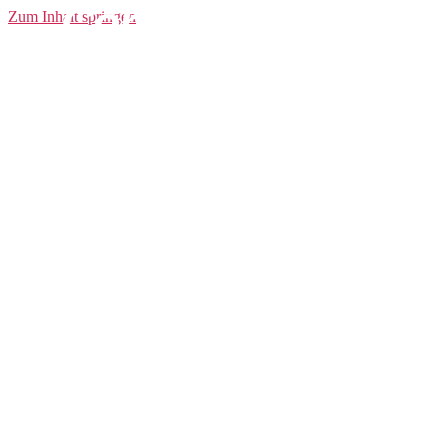
Core Bike SubZ
Zum Inhalt springen
Bib Tights W