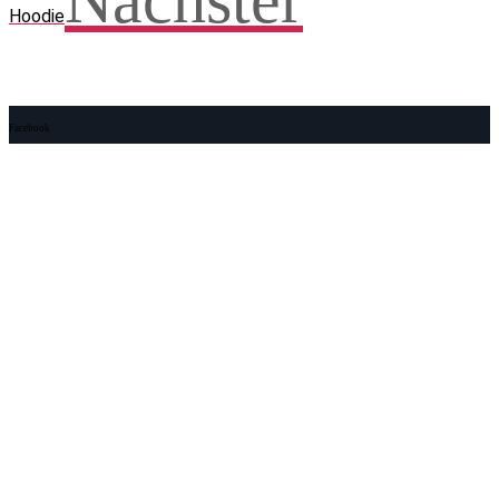
Nächster
Hoodie
Facebook
WhatsApp
Twitter
Telegram
Teilen und weitersagen! Danke!
Adresse