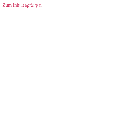
Core Ride SubZ
Zum Inhalt springen
Jacket