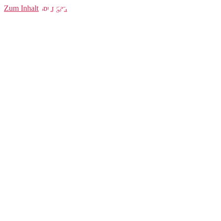
Pro Bike SubZ
Zum Inhalt springen
Wind Bib Tights