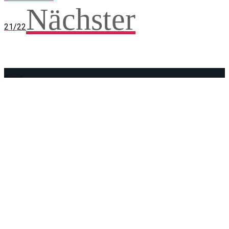
Nächster
21/22
Facebook
WhatsApp
Twitter
Telegram
Teilen und weitersagen! Danke!
Adresse