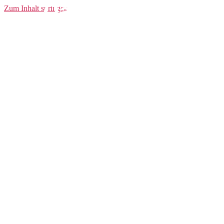
Darmstadt 98
Zum Inhalt springen
Heimtrikot 21/22