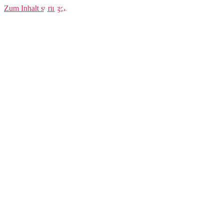
Darmstadt 98
Zum Inhalt springen
Heimtrikot 21/22
Damen