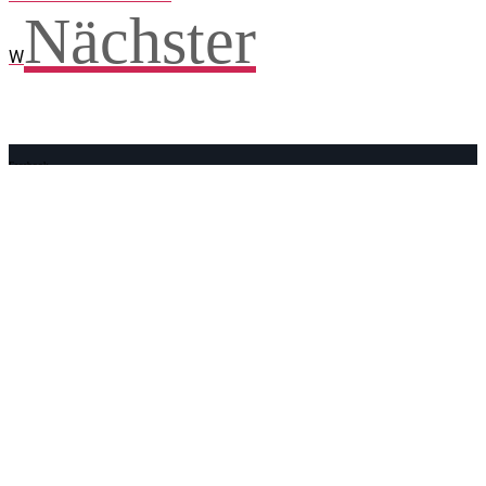
Nächster
W
Facebook
WhatsApp
Twitter
Telegram
Teilen und weitersagen! Danke!
Adresse