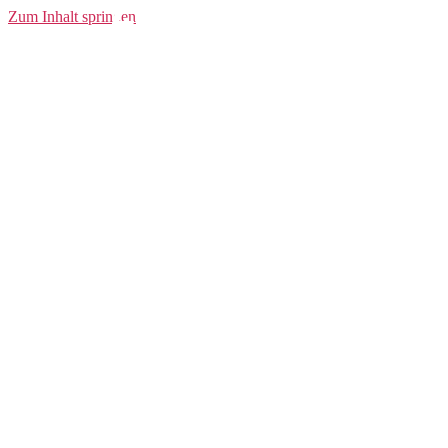
FZ Hood W
Zum Inhalt springen