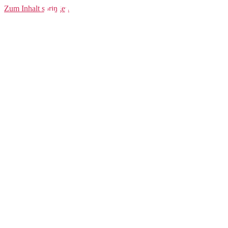
Fuseknit ADV
Zum Inhalt springen
Intensity
Longsleeve W