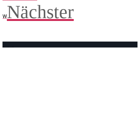
Nächster
W
Facebook
WhatsApp
Twitter
Telegram
Teilen und weitersagen! Danke!
Adresse