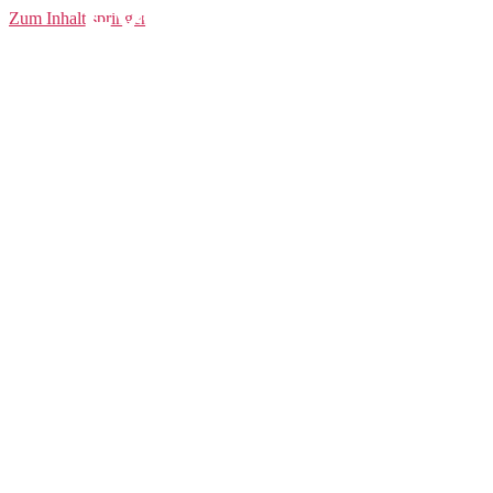
Extreme X Pro
Zum Inhalt springen
Pant W