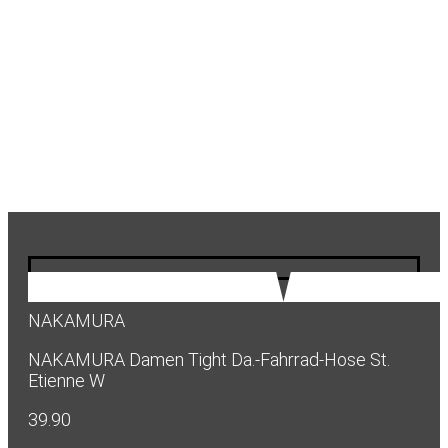
NAKAMURA
NAKAMURA Damen Tight Da.-Fahrrad-Hose St.
Etienne W
39.90