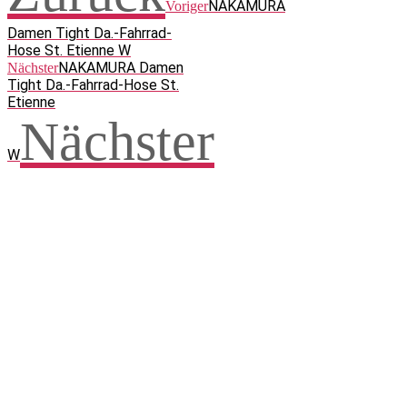
NAKAMURA
Voriger
Damen Tight Da.-Fahrrad-
Hose St. Etienne W
NAKAMURA Damen
Nächster
Tight Da.-Fahrrad-Hose St.
Etienne
Nächster
W
Facebook
WhatsApp
Twitter
Telegram
Teilen und weitersagen! Danke!