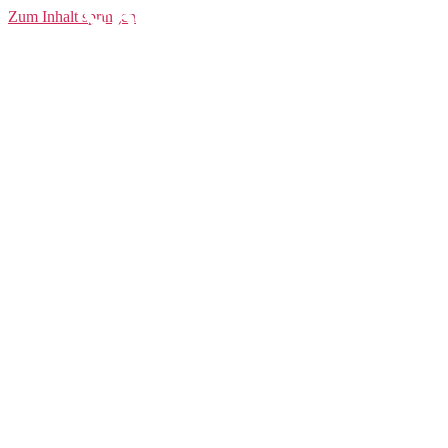
Shorts Shorts
Zum Inhalt springen
Trans Canada M