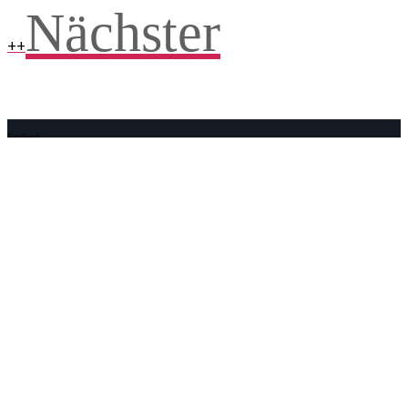
Nächster
++
Facebook
WhatsApp
Twitter
Telegram
Teilen und weitersagen! Danke!
Adresse