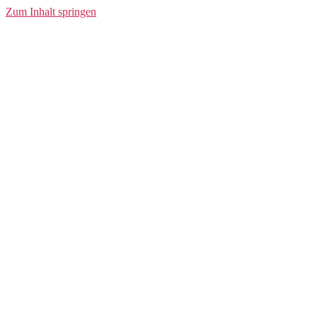
26 Zoll
Zum Inhalt springen
Fahrradschlauch