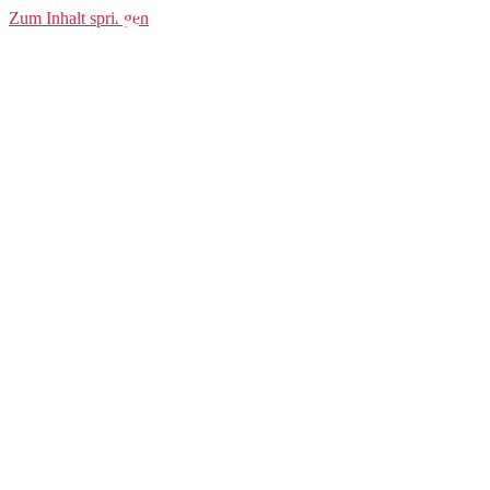
SAM ADDIX
Zum Inhalt springen
PERFORMANCE
27,5 Zoll
Fahrradreifen