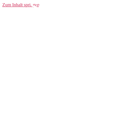
Shorts SCO
Zum Inhalt springen
Shorts W’s
Endurance 40 +