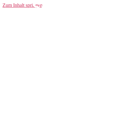
Shorts SCO
Zum Inhalt springen
Shorts W’s
Endurance 40 +