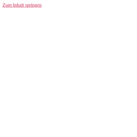
Zum Inhalt springen
Das erste offizielle Eishockeyspiel wurde am 3.
März 1875 im Victoria Skating Rink in Montréal
abgehalten. 500 Zuschauer erschienen, um das
Spektakel zu verfolgen.