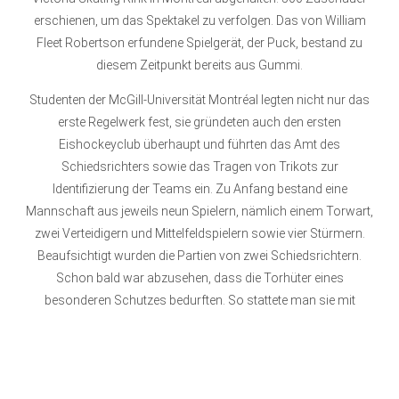
erschienen, um das Spektakel zu verfolgen. Das von William
Fleet Robertson erfundene Spielgerät, der Puck, bestand zu
diesem Zeitpunkt bereits aus Gummi.
Studenten der McGill-Universität Montréal legten nicht nur das
erste Regelwerk fest, sie gründeten auch den ersten
Eishockeyclub überhaupt und führten das Amt des
Schiedsrichters sowie das Tragen von Trikots zur
Identifizierung der Teams ein. Zu Anfang bestand eine
Mannschaft aus jeweils neun Spielern, nämlich einem Torwart,
zwei Verteidigern und Mittelfeldspielern sowie vier Stürmern.
Beaufsichtigt wurden die Partien von zwei Schiedsrichtern.
Schon bald war abzusehen, dass die Torhüter eines
besonderen Schutzes bedurften. So stattete man sie mit
Lederhandschuhen und Beinschienen aus, wie sie auch aus
dem Feldhockey bekannt waren. Den Eishockeyschläger in
einer Form, wie sie auch heute verwendet wird, gibt es seit dem
Jahre 1880. Eine ähnliche lange Tradition hat der Bully, um den